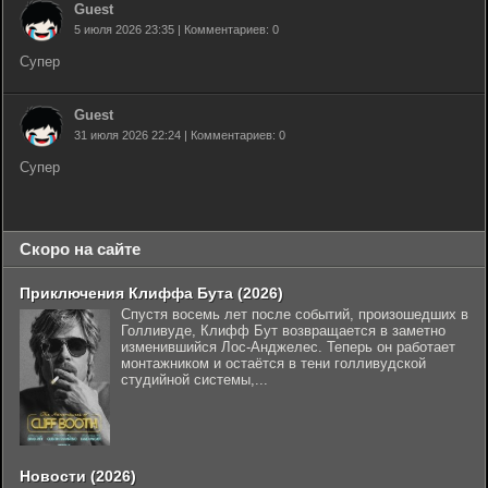
Guest
5 июля 2026 23:35 | Комментариев: 0
Супер
Guest
31 июля 2026 22:24 | Комментариев: 0
Супер
Скоро на сайте
Приключения Клиффа Бута (2026)
Спустя восемь лет после событий, произошедших в
Голливуде, Клифф Бут возвращается в заметно
изменившийся Лос-Анджелес. Теперь он работает
монтажником и остаётся в тени голливудской
студийной системы,...
Новости (2026)