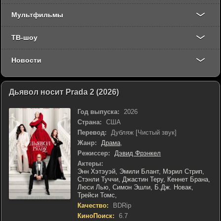
Мультфильмы
ТВ-шоу
Новости
Дьявол носит Prada 2 (2026)
Год выпуска:
2026
Страна:
США
Перевод:
Дубляж [Чистый звук]
Жанр:
Драма
,
Режиссер:
Дэвид Фрэнкел
Актеры:
Энн Хэтэуэй,
Эмили Блант,
Мэрил Стрип,
Стэнли Туччи,
Джастин Теру,
Кеннет Брана,
Люси Лью,
Симон Эшли,
Б.Дж. Новак,
Трейси Томс,
Качество:
BDRip
КиноПоиск:
6.7