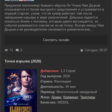
Преданная поклонница бывшего айдола Ли Чхана Нам Да-рым
отказывается от более выгодного предложения и устраивается в
модный стартап, узнав, что её кумир работает там после
завершения карьеры в мире развлечений. Девушка надеется
оказаться ближе к человеку, которым давно восхищается, но
события развиваются совсем не по её плану. Вскоре между Нам
Да-рым и её руководителем начинаются романтические...
Смотреть онлайн
71
0
Сегодня, 00:07
Точка взрыва (2026)
Добавлено:
1-2 Серия
Год выпуска:
2026
Страна:
Финляндия
Длительность:
45 мин
Перевод:
Многоголосый закадровый
Жанр:
Драма
,
Криминал
,
Триллеры
Качество:
WEBDL