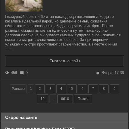
Гламурный юрист и богатая наследница поколения Z когда-то
казались идеальной парой, но давление семьи, ожидания
общества и невысказанные обиды разрушили их брак. После
развода каждый пытается идти своим путем, пока крупная
деловая сделка не вынуждает бывших супругов вновь появиться
вместе и сыграть счастливые отношения. За притворными
улыбками быстро проступают старые чувства, а вместе с ними
—...
Смотреть онлайн
456
0
Вчера, 17:36
Раньше
1
2
3
4
5
6
7
8
9
10
...
8610
Позже
Скоро на сайте