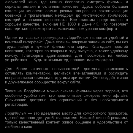
любителей кино, где можно бесплатно смотреть фильмы и
сериалы онлайн в отличном качестве. Здесь собрана большая
коллекция кинолент самых разных жанров: от захватывающих
боевиков и трогательных мелодрам до мистических триллеров,
комедий и новинок кинопроката. Все фильмы представлены в
хорошем качестве, включая HD 1080 и даже 4K, что позволяет
насладиться просмотром на максимальном уровне комфорта.
Одним из главных преимуществ ЛордФильм является удобный и
понятный интерфейс. Даже если вы впервые зашли на сайт, вы без
труда найдёте нужный фильм или сериал благодаря простой
навигации, категории по жанрам и году выпуска, а также удобному
поиску. Платформа адаптирована для просмотра на любых
устройствах — будь то компьютер, планшет или смартфон.
Для более активных пользователей доступна возможность
оставлять комментарии, делиться впечатлениями и обсуждать
понравившиеся фильмы с другими зрителями. Это создаёт живое
и дружелюбное сообщество вокруг сайта.
Также на ЛордФильм можно скачать фильмы через торрент, что
особенно удобно тем, кто предпочитает смотреть кино офлайн.
Скачивание доступно без ограничений и без необходимости
регистрации.
ЛордФильм — это идеальное место для комфортного просмотра,
где всё сделано для удобства зрителя. Никакой лишней рекламы,
только качественный контент, живое общение и удовольствие от
любимого кино.