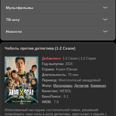
Мультфильмы
ТВ-шоу
Новости
Чеболь против детектива (1-2 Сезон)
Добавлено:
1-2 Сезон | 1-2 Серия
Год выпуска:
2024
Страна:
Корея Южная
Длительность:
70 мин
Перевод:
Многоголосый закадровый
Жанр:
Мелодрамы
,
Детектив
,
Криминал
Качество:
WEBDL
КиноПоиск:
8.1
IMDB:
7.8
Избалованный наследник состоятельной семьи, решивший
попробовать свои силы в роли детектива, приступает к борьбе с