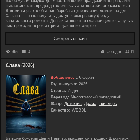
более «уважаемую» должность и всеми правдами и неправдами
пытается стать председателем ТСЖ элитного жилого комплекса.
Для жильцов это обычная борьба за управление домом, но для
Хэ-гана — шанс получить доступ к резервному фонду
капитального ремонта. Деньги становятся главной целью, а путь к
ним проходит через интриги, давление, хитрые...
Смотреть онлайн
996
0
Сегодня, 00:11
Слава (2026)
Добавлено:
1-6 Серия
Год выпуска:
2026
Страна:
Индия
Перевод:
Многоголосый закадровый
Жанр:
Детектив
,
Драма
,
Триллеры
Качество:
WEBDL
Бывшие боксёры Дев и Рави возвращаются в родной Шактигарх