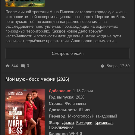
После личной трагедии Анна Пиджон оставляет городскую жизнь
и становится рейнджером национального парка. Пережитая боль
не отпускает её, но женщина направляет свои силы на
расследование преступлений, происходящих на охраняемых
природных территориях. Каждое новое дело требует
настойчивости и готовности идти до конца, даже когда на пути
возникают серьёзные препятствия. Анна полна решимости...
Смотреть онлайн
344
0
Вчера, 17:39
Мой муж - босс мафии (2026)
Добавлено:
1-18 Серия
Год выпуска:
2026
Страна:
Филиппины
Длительность:
61 мин
Перевод:
Многоголосый закадровый
Жанр:
Драма
,
Комедии
,
Криминал
,
Приключения
Качество:
WEBDL