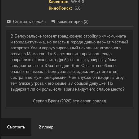
Качество:
WEBDL
КиноПоиск:
6.8
Смотреть онлайн
Комментарии (3)
В Белоуральске готовят грандиозную стройку химкомбината
и города-спутника, но власть в городе давно держат местный
авторитет Ума и коррумпированный начальник уголовного
розыска Мамонов. Чтобы остановить произвол, сюда
направляют полковника Дробного, а в группировку Умы
внедряется агент Юра Гвоздев. Для Юры это особенно
опасно: он вырос в Белоуральске, здесь живут его отец,
сестра и ее муж-полицейский. Чем глубже он входит в игру,
тем ближе угроза к его семье и любимой девушке. Но
выдержит ли он роль, если враги найдут его слабое место?
Сериал Враги (2026) все серии подряд
Смотреть
2 плеер