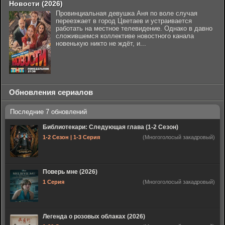
Новости (2026)
Провинциальная девушка Аня по воле случая
переезжает в город Цветаев и устраивается
работать на местное телевидение. Однако в давно
сложившемся коллективе новостного канала
новенькую никто не ждёт, и...
Обновления сериалов
Библиотекари: Следующая глава (1-2 Сезон)
1-2 Сезон | 1-3 Серия
(Многоголосый закадровый)
Поверь мне (2026)
1 Серия
(Многоголосый закадровый)
Легенда о розовых облаках (2026)