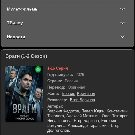
Мультфильмы
ТВ-шоу
Новости
Враги (1-2 Сезон)
1-16 Серия
Год выпуска:
2026
Страна:
Россия
Перевод:
Оригинал
Жанр:
Боевик
,
Криминал
Режиссер:
Егор Баринов
Актеры:
Гавриил Федотов,
Павел Юдин,
Константин
Тополага,
Алексей Матошин,
Олег Тактаров,
Нина Гогаева,
Егор Баринов,
Евгения
Замулина,
Александр Тараньжин,
Егор
Долгополов,