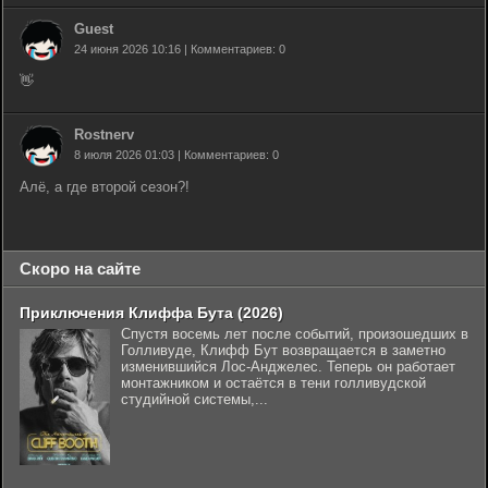
Guest
24 июня 2026 10:16 | Комментариев: 0
👋
Rostnerv
8 июля 2026 01:03 | Комментариев: 0
Алё, а где второй сезон?!
Скоро на сайте
Приключения Клиффа Бута (2026)
Спустя восемь лет после событий, произошедших в
Голливуде, Клифф Бут возвращается в заметно
изменившийся Лос-Анджелес. Теперь он работает
монтажником и остаётся в тени голливудской
студийной системы,...