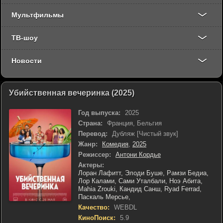
Мультфильмы
ТВ-шоу
Новости
Убийственная вечеринка (2025)
Год выпуска:
2025
Страна:
Франция, Бельгия
Перевод:
Дубляж [Чистый звук]
Жанр:
Комедия
,
2025
Режиссер:
Антони Кордье
Актеры:
Лоран Лафитт,
Элоди Буше,
Рамзи Бедиа,
Лор Калами,
Сами Уталбали,
Ноэ Абита,
Mahia Zrouki,
Кандид Санш,
Ryad Ferrad,
Паскаль Мерсье,
Качество:
WEBDL
КиноПоиск:
5.9