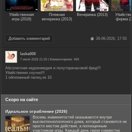
Убийственная
Пляжная
Вечеринка (2013)
Убийстве
игра (2018)
вечеринка (2013)
ферма (2
Добавить комментарий
26-06-2026, 17:55
laska008
7 июля 2026 21:20 | Комментариев: 469
Абсолютная недокомедия и полуторачасовой бред!!!
Убийственно скучно!!!
1 облизанный палец из 10
Скоро на сайте
Идеальное ограбление (2026)
Восемь знаменитостей оказываются внутри
высокотехнологичного дома, который становится не
просто местом действия, а полноценным
участником игры. Каждый день герои совместно