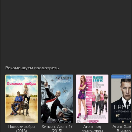
Рекомендуем посмотреть
Полоски зебры
Хитмэн: Агент 47
Агент под
Агент Хам
(2013)
(2015)
прикрытием
В интер