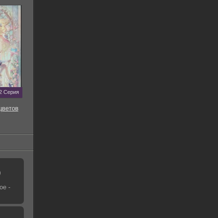
2 Серия
цветов
)
ое -