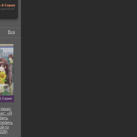
1-6 Серия
кадровый)
Все
6 Серия
ерцог,
ет: «Я
бить
 любить
ой-то
026)