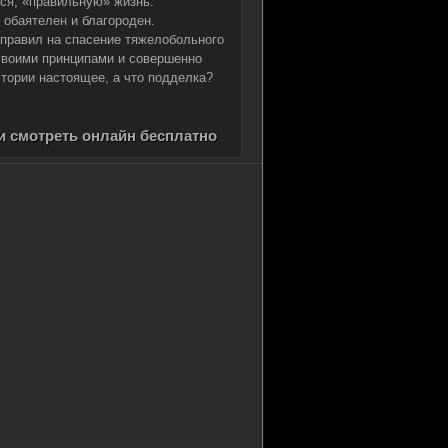
ся, «правильную» жизнь.
обаятелен и благороден.
правил на спасение тяжелобольного
 своими принципами и совершенно
стории настоящее, а что подделка?
и смотреть онлайн бесплатно