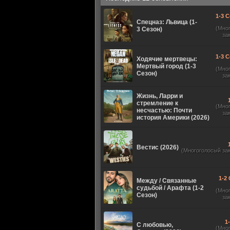
1-3 С
Спецназ: Львица (1-
(Мно
3 Сезон)
за
1-3 С
Ходячие мертвецы:
Мертвый город (1-3
(Мно
Сезон)
за
Жизнь, Ларри и
стремление к
(Мно
несчастью: Почти
за
история Америки (2026)
Вестис (2026)
(Многоголосый за
1-2 
Между / Связанные
судьбой / Арафта (1-2
(Мно
Сезон)
за
1
С любовью,
(Мно