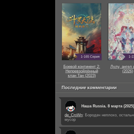
1-165 Серия
1-2
Боевой континент 2:
Лулу, ангел 
Непревзойдённый
(2026)
клан Тан (2023)
Последние комментарии
Наша Russia. 8 марта (2025
de_CroWn
:
Бородач неплохо, остальн
мусор