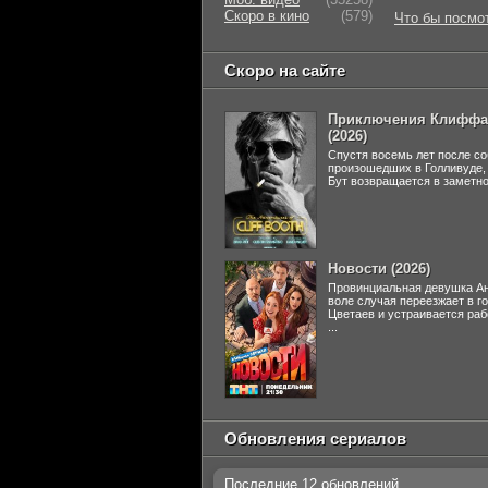
Скоро в кино
(579)
Что бы посмо
Скоро на сайте
Приключения Клиффа
(2026)
Спустя восемь лет после со
произошедших в Голливуде
Бут возвращается в заметно 
Новости (2026)
Провинциальная девушка Ан
воле случая переезжает в г
Цветаев и устраивается раб
...
Обновления сериалов
Последние 12 обновлений