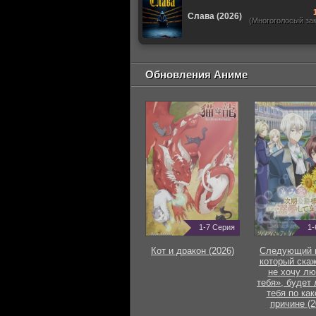
Слава (2026)
(Многоголосый за
Обновления Аниме
1-7 Серия
1-
Кот и дракон (2026)
Следующий г
который скаж
не хочу лю
тебя», будет
тебя по как
причине (2