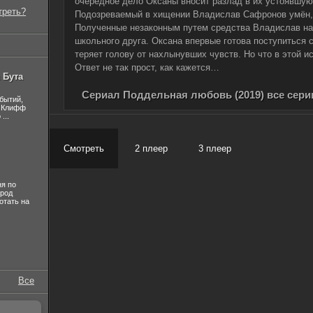
очередное дело Оксаны вносит разлад в их устоявшую
треть?
Подозреваемый в хищении Владислав Сафронов умён, 
Полученные незаконным путем средства Владислав на
школьного друга. Оксана впервые готова поступиться
теряет голову от нахлынувших чувств. Но что в этой и
Ответ не так прост, как кажется…
 Бута
Сериал Поддельная любовь (2019) все сери
бытий,
, Клифф
...
Смотреть
2 плеер
3 плеер
я по
ород
отать на
Все