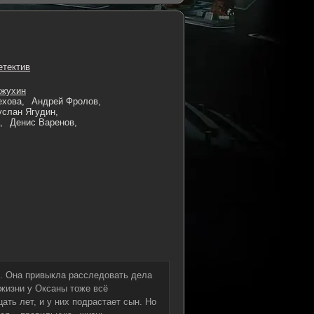
етектив
жжухин
ехова,
Андрей Фролов,
услан Ягудин,
,
Денис Варенов,
. Она привыкла расследовать дела
 жизни у Оксаны тоже всё
ать лет, и у них подрастает сын. Но