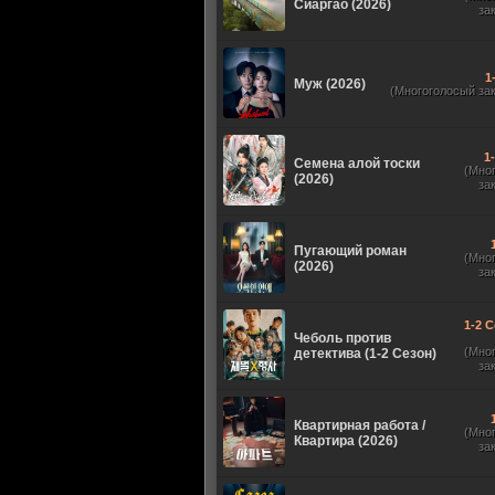
Сиаргао (2026)
за
1
Муж (2026)
(Многоголосый за
1
Семена алой тоски
(Мно
(2026)
за
Пугающий роман
(Мно
(2026)
за
1-2 С
Чеболь против
(Мно
детектива (1-2 Сезон)
за
Квартирная работа /
(Мно
Квартира (2026)
за