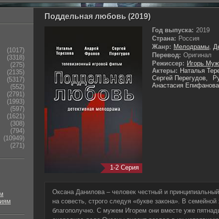
Поддельная любовь (2019)
Год выпуска:
2019
Страна:
Россия
Жанр:
Мелодрамы
,
Д
(1017)
Перевод:
Оригинал
(3318)
Режиссер:
Игорь Му
(275)
Актеры:
Наталья Тер
(2135)
Сергей Перегудов,
Р
(5317)
Анастасия Епифанова
(552)
(2791)
(1993)
(597)
(1621)
(308)
(794)
(10949)
(271)
1-2 Серия
Оксана Данилова – человек честный и принципиальный
м
риям
на совесть, строго следуя «букве закона». В семейной
благополучно. С мужем Игорем они вместе уже пятнадц