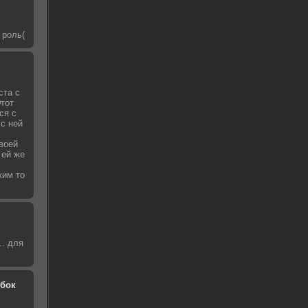
 роль(
ста с
Этот
ся с
 с ней
воей
 ей же
ким то
. для
обок