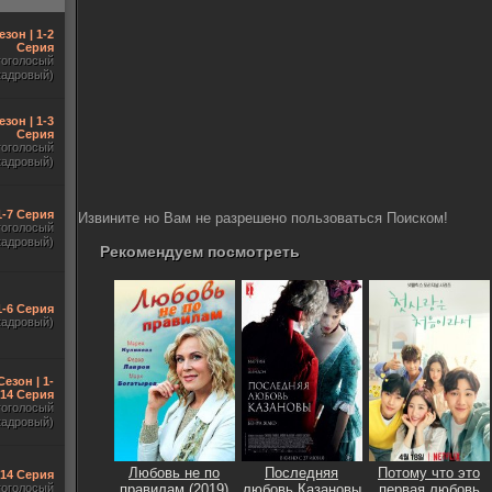
езон | 1-2
Серия
гоголосый
кадровый)
езон | 1-3
Серия
гоголосый
кадровый)
1-7 Серия
Извините но Вам не разрешено пользоваться Поиском!
гоголосый
кадровый)
Рекомендуем посмотреть
1-6 Серия
кадровый)
Сезон | 1-
14 Серия
гоголосый
кадровый)
Любовь не по
Последняя
Потому что это
-14 Серия
гоголосый
правилам (2019)
любовь Казановы
первая любовь