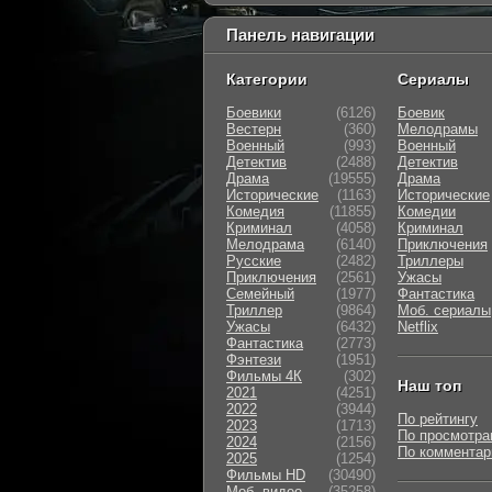
Панель навигации
Категории
Сериалы
Боевики
(6126)
Боевик
Вестерн
(360)
Мелодрамы
Военный
(993)
Военный
Детектив
(2488)
Детектив
Драма
(19555)
Драма
Исторические
(1163)
Исторические
Комедия
(11855)
Комедии
Криминал
(4058)
Криминал
Мелодрама
(6140)
Приключения
Русские
(2482)
Триллеры
Приключения
(2561)
Ужасы
Семейный
(1977)
Фантастика
Триллер
(9864)
Моб. сериалы
Ужасы
(6432)
Netflix
Фантастика
(2773)
Фэнтези
(1951)
Фильмы 4К
(302)
Наш топ
2021
(4251)
2022
(3944)
По рейтингу
2023
(1713)
По просмотра
2024
(2156)
По коммента
2025
(1254)
Фильмы HD
(30490)
Моб. видео
(35258)