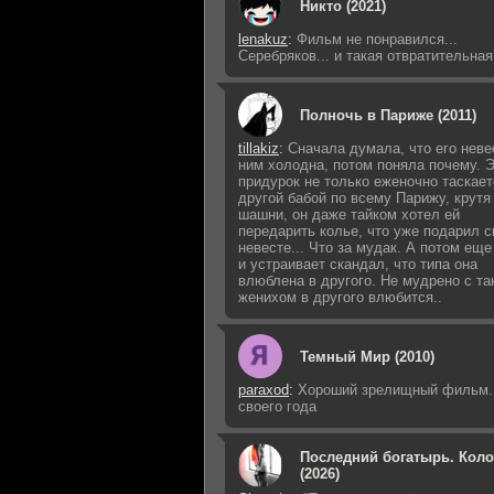
Никто (2021)
lenakuz
:
Фильм не понравился...
Серебряков... и такая отвратительная
Полночь в Париже (2011)
tillakiz
:
Сначала думала, что его неве
ним холодна, потом поняла почему. 
придурок не только еженочно таскает
другой бабой по всему Парижу, крутя
шашни, он даже тайком хотел ей
передарить колье, что уже подарил с
невесте... Что за мудак. А потом еще
и устраивает скандал, что типа она
влюблена в другого. Не мудрено с та
женихом в другого влюбится..
Темный Мир (2010)
paraxod
:
Хороший зрелищный фильм..
своего года
Последний богатырь. Кол
(2026)