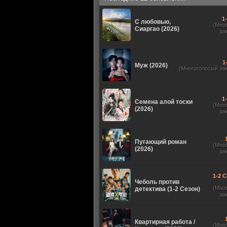
1
С любовью,
(Мно
Сиаргао (2026)
за
1
Муж (2026)
(Многоголосый за
1
Семена алой тоски
(Мно
(2026)
за
Пугающий роман
(Мно
(2026)
за
1-2 С
Чеболь против
(Мно
детектива (1-2 Сезон)
за
Квартирная работа /
(Мно