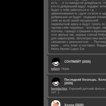
есть ... и ты никода не дождёшься, ч
кто-то добренький вдруг подарит апте
будет о тебе заботиться и т.д. -
цивилизованность сдует со всех в од
добреньких не будет: людишки покаж
себя во всей своей натуральной
первобытной красе и будут топать по
трупам себе подобных - всё будет, и
поэтому, гораздо страшнее и мрачнее 
этот фильм так, хорошо снятый Holly
для ширпотреба, беллетристика мало
связанная с реальностью. ... Поэтому
верю ... хоть плюс и поставил. Верди
Homo Homini Lupus Est
СОУЛМ8ЙТ (2026)
te6ern
:
Норм.
Последний богатырь. Кол
(2026)
femidachka
:
Хороший детский фильм 
лет :)
Холод (2026)