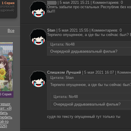
))))))))
|
5 мая 2021 15:21
| Комментариев: 0
1 Серия
гоголосый
Опять забыли про остальных Республик без к
кадровый)
бы!!!
Stan
|
5 мая 2021 15:55
| Комментариев: 0
Все
Терпило опущенное, а где бы ты сейчас был? 
Цитата: No48
Очередной дидываевальный фильм?
Слишком Лучший
|
5 мая 2021 16:07
| Коммен
Цитата: Stan
Терпило опущенное, а где бы ты сейчас был
6 Серия
Цитата: No48
ерцог,
Очередной дидываевальный фильм?
ет: «Я
бить
судя по тексту опущенный тут только ты
 любить
ой-то
026)