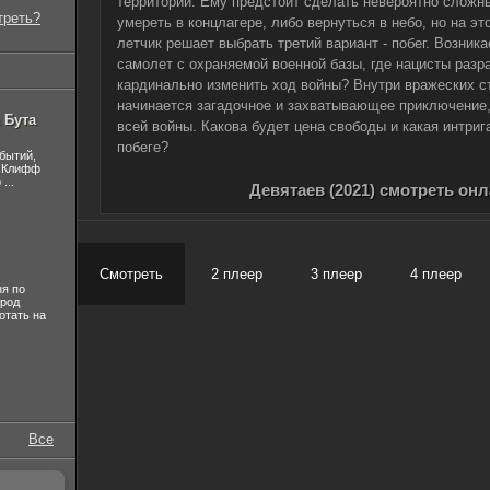
территории. Ему предстоит сделать невероятно сложн
треть?
умереть в концлагере, либо вернуться в небо, но на эт
летчик решает выбрать третий вариант - побег. Возника
самолет с охраняемой военной базы, где нацисты разр
кардинально изменить ход войны? Внутри вражеских сте
начинается загадочное и захватывающее приключение,
 Бута
всей войны. Какова будет цена свободы и какая интри
побеге?
бытий,
, Клифф
...
Девятаев (2021) смотреть он
Смотреть
2 плеер
3 плеер
4 плеер
я по
ород
отать на
Все