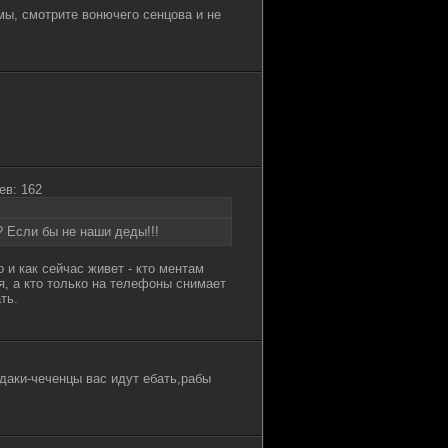
мы, смотрите вонючего сенцова и не
ев: 162
? Если бы не наши деды!!!
 и как сейчас живет - кто ментам
я, а кто только на телефоны снимает
ть.
даки-чеченцы вас идут ебать,рабы