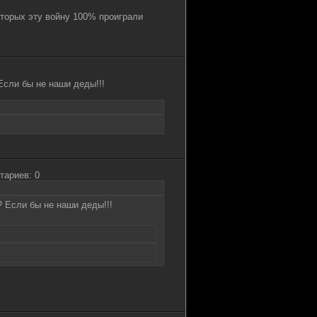
оторых эту войну 100% проиграли
Если бы не наши деды!!!
тариев: 0
? Если бы не наши деды!!!