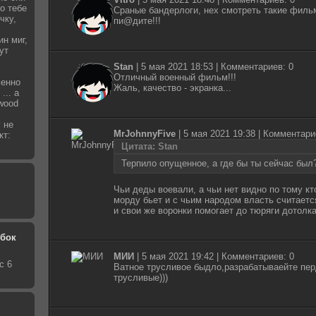
то тебе
Сраные бандерлоги, нех смотреть такие филь
чку,
пи@дите!!!
ин миг,
ут
Stan
|
5 мая 2021 18:53
| Комментариев: 0
Отличный военный фильм!!!
менно
Жаль, качество - экранка...
... а
wood
 не
MrJohnnyFive
|
5 мая 2021 19:38
| Комментари
кт:
Цитата: Stan
Терпило опущенное, а где бы ты сейчас был
Чьи деды воевали, а чьи нет видно по тому кто
морду бьет и с чьим народом власть считаетс
и свои же воронки помогает до тюряги дотолка
обок
МИИ
|
5 мая 2021 19:42
| Комментариев: 0
с 6
Ватное трусливое быдло,разрабатываейте пер
трусливые)))