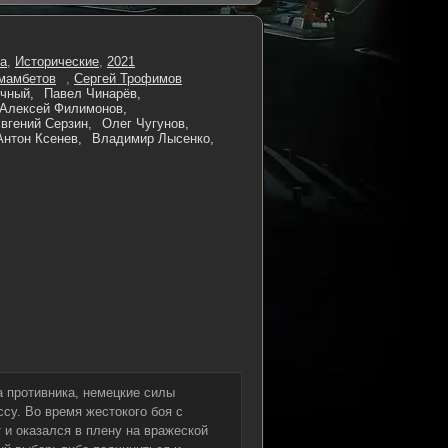
а
,
Исторические
,
2021
мамбетов
,
Сергей Трофимов
чный,
Павел Чинарёв,
Алексей Филимонов,
вгений Серзин,
Олег Чугунов,
Антон Ксенев,
Владимир Лысенко,
а противника, немецкие силы
су. Во время жестокого боя с
 и оказался в плену на вражеской