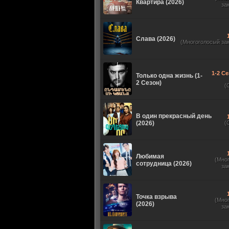
Квартира (2026)
за
Слава (2026)
(Многоголосый за
1-2 Се
Только одна жизнь (1-
2 Сезон)
(
В один прекрасный день
(2026)
(
Любимая
(Мно
сотрудница (2026)
за
Точка взрыва
(Мно
(2026)
за