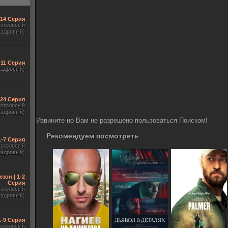
-14 Серия
гоголосый
кадровый)
-11 Серия
кадровый)
-24 Серия
гоголосый
кадровый)
Извините но Вам не разрешено пользоваться Поиском!
Рекомендуем посмотреть
1-7 Серия
гоголосый
кадровый)
езон | 1-2
Серия
гоголосый
кадровый)
1-9 Серия
гоголосый