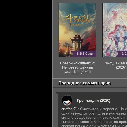
1-165 Серия
1-2
Боевой континент 2:
Лулу, ангел 
Непревзойдённый
(2026)
клан Тан (2023)
Последние комментарии
Гренландия (2020)
artefact71
:
Смотрится интересно. Но е
один минус, который для меня лично
сильно существенен, и это касается 
humans: помяните моё слово, во вре
апокалипсиса люди будут такими как