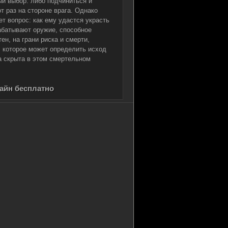
ый выбор: либо подчиниться и
от раз на стороне врага. Однако
ет вопрос: как ему удастся украсть
абатывают оружие, способное
н, на грани риска и смерти,
 которое может определить исход
га скрыта в этом смертельном
лайн бесплатно