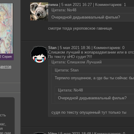
пима
|
5 мая 2021 16:27
| Комментариев: 1
Цитата: No48
Очередной дидываевальный фильм?
смотри тогда укроповское гавнище.
Stan
|
5 мая 2021 18:36
| Комментариев: 0
Слишком лучший в жопараздвигании или в от
По тексту оНО судит?!!!
2 Серия
Цитата: Слишком Лучший
цветов
Цитата: Stan
Терпило опущенное, а где бы ты сейчас бы
Цитата: No48
Очередной дидываевальный фильм?
судя по тексту опущенный тут только ты
сть
нас,
мя
ие они
Vitro
|
5 мая 2021 18:48
| Комментариев: 0