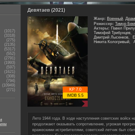
Девятаев (2021)
Жанр:
Военный
,
Драм
Режиссер:
Тимур Бек
Актеры:
Павел Прилу
(1017)
Тимофей Трибунцев,
(3318)
Дмитрий Лысенков,
Е
(275)
Никита Кологривый,
(2135)
(5317)
(552)
(2791)
(1993)
(597)
(1621)
(308)
(794)
(10949)
KP 7.0
(271)
IMDB 5.5
Лето 1944 года. В ходе наступления советских войск н
м
риям
продолжают оказывать сопротивление, угрожая прогрес
вражескими истребителями, советский летчик был сбит