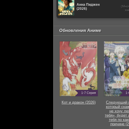
Анна Пиджен
(Мно
(2026)
за
Обновления Аниме
1-7 Серия
1-
Кот и дракон (2026)
Следующий г
который скаж
не хочу лю
тебя», будет
тебя по как
причине (2