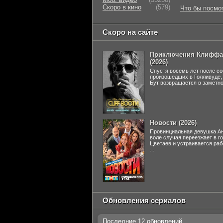
Скоро в кино
(579)
Что бы посмо
Скоро на сайте
Приключения Клиффа
(2026)
Спустя восемь лет после со
произошедших в Голливуде
Бут возвращается в заметно 
Новости (2026)
Провинциальная девушка Ан
воле случая переезжает в г
Цветаев и устраивается раб
...
Обновления сериалов
Последние 12 обновлений