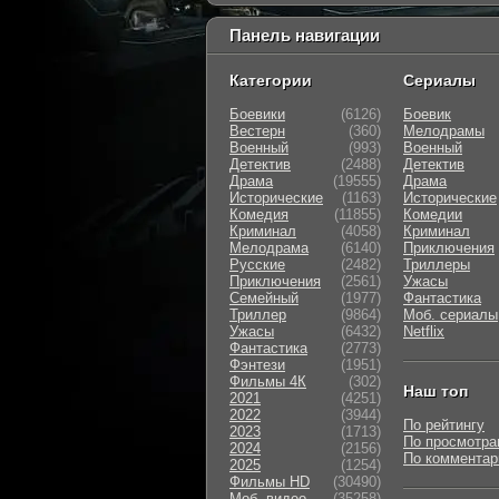
Панель навигации
Категории
Сериалы
Боевики
(6126)
Боевик
Вестерн
(360)
Мелодрамы
Военный
(993)
Военный
Детектив
(2488)
Детектив
Драма
(19555)
Драма
Исторические
(1163)
Исторические
Комедия
(11855)
Комедии
Криминал
(4058)
Криминал
Мелодрама
(6140)
Приключения
Русские
(2482)
Триллеры
Приключения
(2561)
Ужасы
Семейный
(1977)
Фантастика
Триллер
(9864)
Моб. сериалы
Ужасы
(6432)
Netflix
Фантастика
(2773)
Фэнтези
(1951)
Фильмы 4К
(302)
Наш топ
2021
(4251)
2022
(3944)
По рейтингу
2023
(1713)
По просмотра
2024
(2156)
По коммента
2025
(1254)
Фильмы HD
(30490)
Моб. видео
(35258)