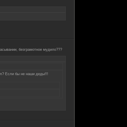
сасывании, безграмотное мудило???
л? Если бы не наши деды!!!