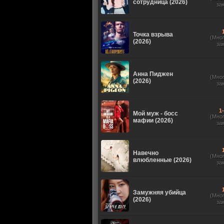
сотрудница (2026)
за
Точка взрыва
(Мно
(2026)
за
Анна Пиджен
(Мно
(2026)
за
1
Мой муж - босс
(Мно
мафии (2026)
за
Навечно
(Мно
влюбленные (2026)
за
Замужняя убийца
(Мно
(2026)
за