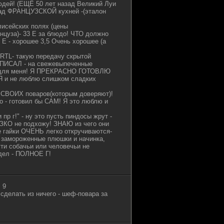
дей! (ЕЩЁ 50 лет назад Великий Луи
над ФРАНЦУЗСКОЙ кухней -(эталон
лисейских полях (цены
уза)- 33 Е за блюдо! ЧТО должно
5 Е - хорошее 3,5 Очень хорошее (а
RTL- такую передачу скрытой
 ПИСАЛ - на свежевыпеченные
 для меня! Я ПРЕКРАСНО ГОТОВЛЮ
 Я и не люблю слишком сладких
 СВОИХ поваров(которым доверяют)!
о - готовил бы САМ! Я это люблю и
р г!" - ну это пусть пиндосы жрут -
ИЗКО не подхожу! ЗНАЮ из чего они
е гайки ОЧЕНЬ легко откручиваются-
ые замороженные плюшки и начинка,
ти собачьи или человечьи не
дел - ПОЛНОЕ Г!
 9
сделать из ничего - шеф-повара за