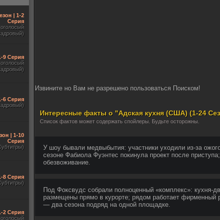
езон | 1-2
Серия
гоголосый
кадровый)
1-9 Серия
гоголосый
кадровый)
Извините но Вам не разрешено пользоваться Поиском!
1-6 Серия
кадровый)
Интересные факты о "Адская кухня (США) (1-24 Сез
Список фактов может содержать спойлеры. Будьте осторожны.
зон | 1-10
Серия
Субтитры)
У шоу бывали медвыбытия: участники уходили из-за ожого
сезоне Фабиола Фуэнтес покинула проект после приступа
обезвоживание.
1-8 Серия
Субтитры)
Под Фоксвудс собрали полноценный «комплекс»: кухня-дв
размещены прямо в курорте; рядом работает фирменный р
— два сезона подряд на одной площадке.
1-2 Серия
гоголосый