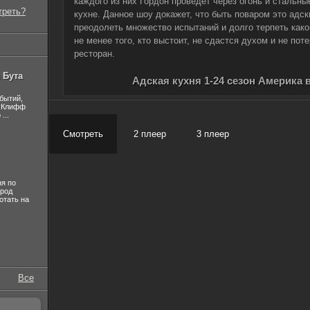
каждого из них Гордон проведёт через огонь и стальны
треть?
кухне. Данное шоу докажет, что быть поваром это адск
преодолеть множество испытаний и долго терпеть како
не менее того, кто выстоит, не сдастся духом и не пот
ресторан.
 Бута
Адская кухня 1-24 сезон Америка 
бытий,
, Клифф
...
Смотреть
2 плеер
3 плеер
я по
ород
отать на
Все