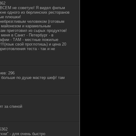
362
 ВСЕМ не советую! Я видел фильм
ухне одного из берлинских ресторанов
ные плюшки!
ебрезгливым человеком (готовым
, майонезом и карамельным
 сам приготовил из сырых продуктов!
 меня в Санкт - Петербург - в
рафии - ТАМ - местные пожилые
!!(язык свой проглотишь) и цена 20
риготовления теста - так и не
иев: 296
е больше по душе мастер шеф! там
ят за спиной
6362
хни" - для очень быстро