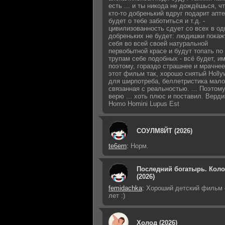
есть ... и ты никода не дождёшься, ч
кто-то добренький вдруг подарит апте
будет о тебе заботиться и т.д. -
цивилизованность сдует со всех в од
добреньких не будет: людишки покаж
себя во всей своей натуральной
первобытной красе и будут топать по
трупам себе подобных - всё будет, и
поэтому, гораздо страшнее и мрачнее 
этот фильм так, хорошо снятый Holly
для ширпотреба, беллетристика мало
связанная с реальностью. ... Поэтому
верю ... хоть плюс и поставил. Верди
Homo Homini Lupus Est
СОУЛМ8ЙТ (2026)
te6ern
:
Норм.
Последний богатырь. Кол
(2026)
femidachka
:
Хороший детский фильм 
лет :)
Холод (2026)