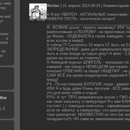
то тебе
Worker
|
21 апреля 2014 00:24
| Комментариев:
чку,
А Я вот УВЕРЕН - АКТУАЛЬНЫЕ коментарии - 
ин миг,
НАВЕРХ! ПУСТЬ - посетители читают!
ут
_________________________________________
Я - ВСЯКИЕ кухни - терпеть ненавижу! ЭТИ "ку
разбогатевших и ПОЭТОМУ - не брезгливых лю
менно
де Фюнес - ИЗДЕВАЛСЯ в своих комедиях - 
... а
всех кухонь в мире))
wood
А сейчас?? Случилось 15 марта СГ быть на Е
ЗАПРЕДЕЛЬНЫЕ- даже для нормального франц
 не
быть в этом блюде за такую цену? А вино - 2,
кт:
далее вы платите за этикетку)
А Немецкий журнал ШПИГЕЛЬ - показывал по 
камерой - как повар в НЕМЕЦКОМ ресторане-
плюшки! ОТВЕЧАЮ за базар! ОБЩЕПИТ - не
САМ! ВСЁ (ну кроме кондитерских изделий-А
блюд)!
PS - По-настоящему БОГАТЫЕ люди - держат
ИЛИ Я и будь даже Очень богатым - ВСЁ равн
это для меня хобби и отдых!
PPS- А тут "ПРО американскую кухню с ГМО и п
обок
как свою кока-колу и гамбургеры! Я к ним БЛ
состоят! ( с помощью кока-колы - заржавевши
с 6
если их облить)- а гамбургеры -это разогрет
тоже разогретая, НЕИЗВЕСТНО из чего (ну ног
попадаются?)- НО сами их замороженными ви