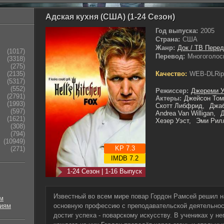
Адская кухня (США) (1-24 Сезон)
Год выпуска:
2005
Страна:
США
Жанр:
Док / ТВ Пере
(1017)
Перевод:
Многоголос
(3318)
(275)
Качество:
WEB-DLRip
(2135)
(5317)
(552)
Режиссер:
Джереми У
(2791)
Актеры:
Джейсон Том
(1993)
Скотт Либфрид,
Джаб
(597)
Andrea Van Willigan,
Д
(1621)
Хезер Уэст,
Эми Рилл
(308)
(794)
(10949)
KP 7.3
(271)
IMDB 7.2
1-24 Сезон | 1-16 Выпуск
Известный во всем мире повар Гордон Рамсей решил н
м
риям
основную профессию с преподавательской деятельност
достиг успеха - поварскому искусству. В учениках у н