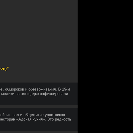
он)"
в, обмороков и обезвоживания. В 19-м
; медики на площадке зафиксировали
ойник, зал и общежитие участников
есторан «Адская кухня». Это редкость