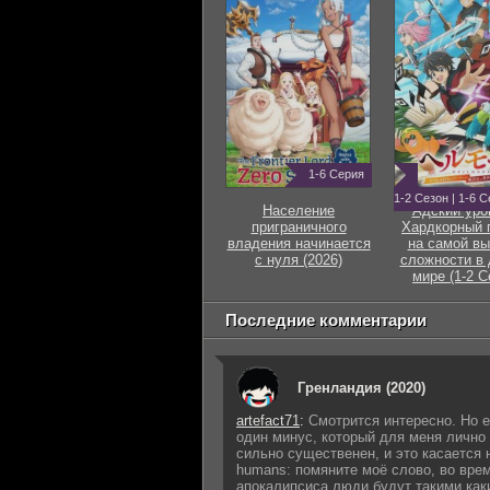
1-6 Серия
1-2 Сезон | 1-6 
Население
Адский уро
приграничного
Хардкорный 
владения начинается
на самой вы
с нуля (2026)
сложности в 
мире (1-2 С
Последние комментарии
Гренландия (2020)
artefact71
:
Смотрится интересно. Но е
один минус, который для меня лично
сильно существенен, и это касается 
humans: помяните моё слово, во вре
апокалипсиса люди будут такими как